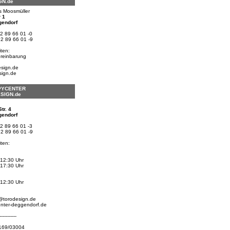
GN.de
s Moosmüller
 1
gendorf
 2 89 66 01 -0
 2 89 66 01 -9
ten:
ereinbarung
esign.de
sign.de
PYCENTER
SIGN.de
tr. 4
gendorf
 2 89 66 01 -3
 2 89 66 01 -9
ten:
 12:30 Uhr
 17:30 Uhr
 12:30 Uhr
@torodesign.de
nter-deggendorf.de
-----------
/169/03004