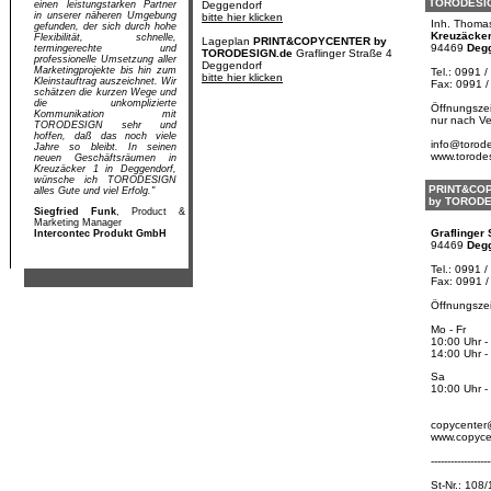
TORO
DESI
einen leistungstarken Partner
Deggendorf
in unserer näheren Umgebung
bitte hier klicken
Inh. Thoma
gefunden, der sich durch hohe
Kreuzäcker
Flexibilität, schnelle,
Lageplan
PRINT&COPYCENTER by
94469
Deg
termingerechte und
TORODESIGN.de
Graflinger Straße 4
professionelle Umsetzung aller
Deggendorf
Marketingprojekte bis hin zum
Tel.: 0991 /
bitte hier klicken
Kleinstauftrag auszeichnet. Wir
Fax: 0991 /
schätzen die kurzen Wege und
die unkomplizierte
Öffnungszei
Kommunikation mit
nur nach V
TORODESIGN sehr und
hoffen, daß das noch viele
info@torod
Jahre so bleibt. In seinen
www.torode
neuen Geschäftsräumen in
Kreuzäcker 1 in Deggendorf,
wünsche ich TORODESIGN
PRINT&CO
alles Gute und viel Erfolg."
by TORO
DE
Siegfried Funk
, Product &
Marketing Manager
Graflinger S
Intercontec Produkt GmbH
94469
Deg
Tel.: 0991 /
Fax: 0991 /
Öffnungszei
Mo - Fr
10:00 Uhr -
14:00 Uhr -
Sa
10:00 Uhr -
copycenter
www.copyce
------------------
St-Nr.: 108