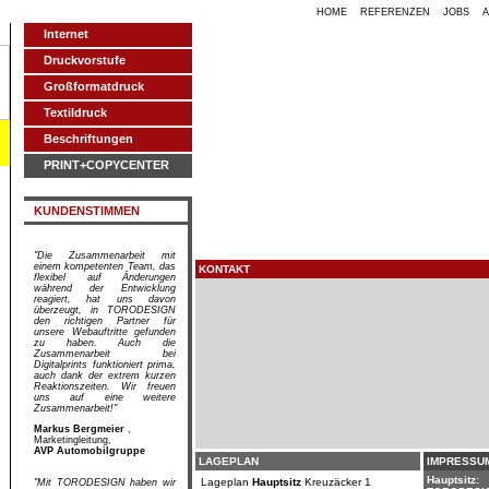
HOME
REFERENZEN
JOBS
Internet
Druckvorstufe
Großformatdruck
Textildruck
Beschriftungen
PRINT+COPYCENTER
KUNDENSTIMMEN
"Die Zusammenarbeit mit
einem kompetenten Team, das
KONTAKT
flexibel auf Änderungen
während der Entwicklung
reagiert, hat uns davon
überzeugt, in TORODESIGN
den richtigen Partner für
unsere Webauftritte gefunden
zu haben. Auch die
Zusammenarbeit bei
Digitalprints funktioniert prima,
auch dank der extrem kurzen
Reaktionszeiten. Wir freuen
uns auf eine weitere
Zusammenarbeit!"
Markus Bergmeier
,
Marketingleitung,
AVP Automobilgruppe
LAGEPLAN
IMPRESSU
Hauptsitz:
Lageplan
Hauptsitz
Kreuzäcker 1
"Mit TORODESIGN haben wir