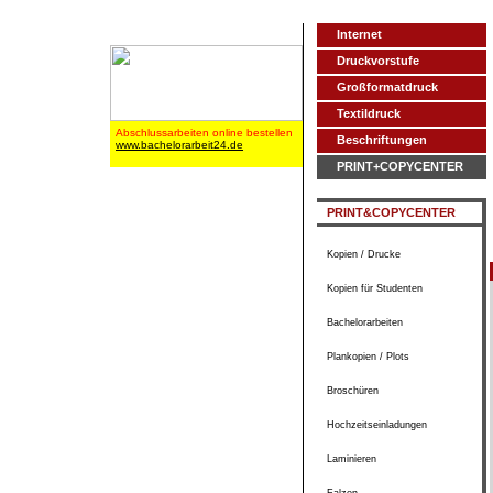
Internet
Druckvorstufe
Großformatdruck
Textildruck
Abschlussarbeiten online bestellen
Beschriftungen
www.bachelorarbeit24.de
PRINT+COPYCENTER
PRINT&COPYCENTER
Kopien / Drucke
Kopien für Studenten
Bachelorarbeiten
Plankopien / Plots
Broschüren
Hochzeitseinladungen
Laminieren